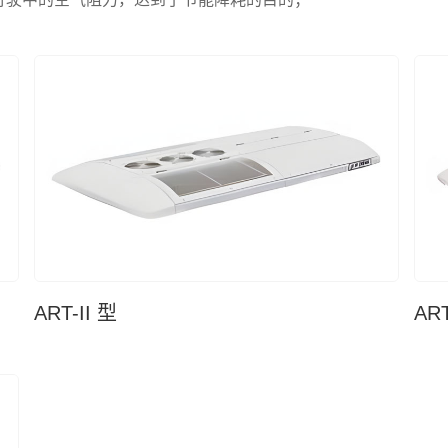
ART-II 型
ART